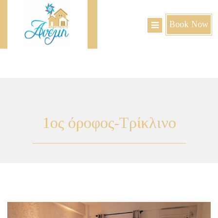
Book Now
1ος
όροφος-Τρίκλινο