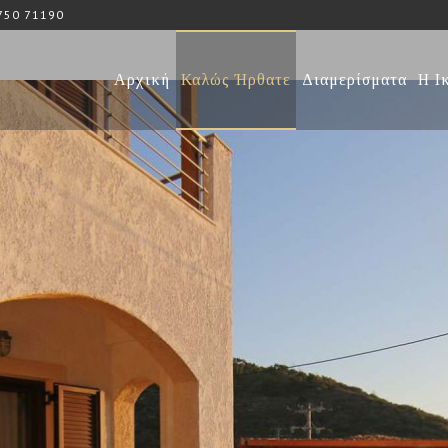
750 71190
Αρχική
Καλώς Ήρθατε
Διαμερίσματα
Η Ι