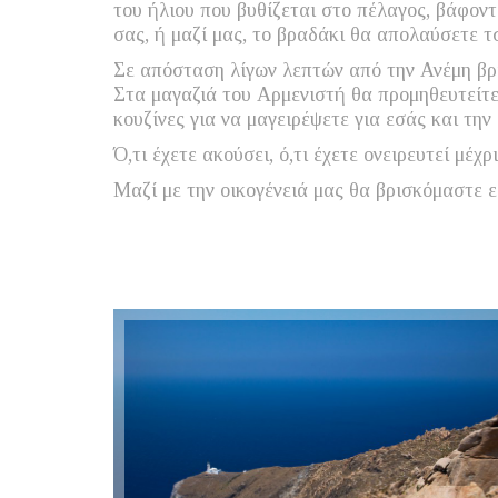
του ήλιου που βυθίζεται στο πέλαγος, βάφοντ
σας, ή μαζί μας, το βραδάκι θα απολαύσετε τ
Σε απόσταση λίγων λεπτών από την Ανέμη βρί
Στα μαγαζιά του Αρμενιστή θα προμηθευτείτε
κουζίνες για να μαγειρέψετε για εσάς και την 
Ό,τι έχετε ακούσει, ό,τι έχετε ονειρευτεί μέ
Μαζί με την οικογένειά μας θα βρισκόμαστε 