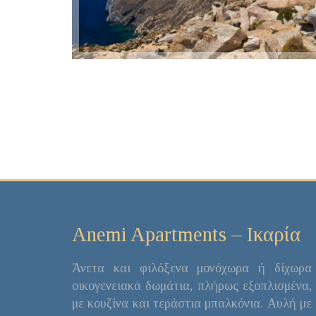
Anemi Apartments – Ικαρία
Άνετα και φιλόξενα μονόχωρα ή δίχωρα
οικογενειακά δωμάτια, πλήρως εξοπλισμένα,
με κουζίνα και τεράστια μπαλκόνια. Αυλή με